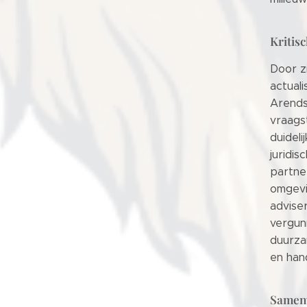
Kritis
Door zi
actual
Arends
vraags
duideli
juridi
partne
omgevin
advise
vergunn
duurza
en han
Samen