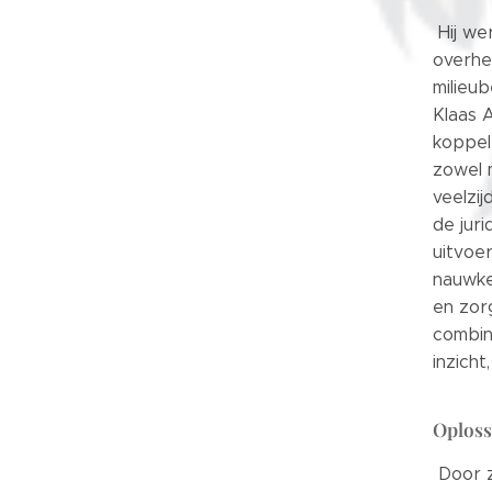
Hij we
overhe
milieub
Klaas A
koppele
zowel 
veelzij
de jur
uitvoer
nauwke
en zor
combin
inzich
Oploss
Door z