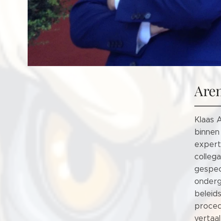
Aren
Klaas A
binnen
expert
collega
gespec
onderg
beleids
proced
vertaa