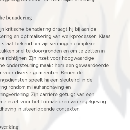
che benadering
jn kritische benadering draagt hij bij aan de
isering en optimalisering van werkprocessen. Klaas
 staat bekend om zijn vermogen complexe
tukken snel te doorgronden en om te zetten in
jke richtlijnen. Zijn inzet voor hoogwaardige
sche ondersteuning maakt hem een gewaardeerde
r voor diverse gemeenten. Binnen de
gsdiensten speelt hij een sleutelrol in de
ring rondom milieuhandhaving en
ingverlening. Zijn carrière getuigt van een
me inzet voor het formaliseren van regelgeving
dhaving in uiteenlopende contexten.
werking