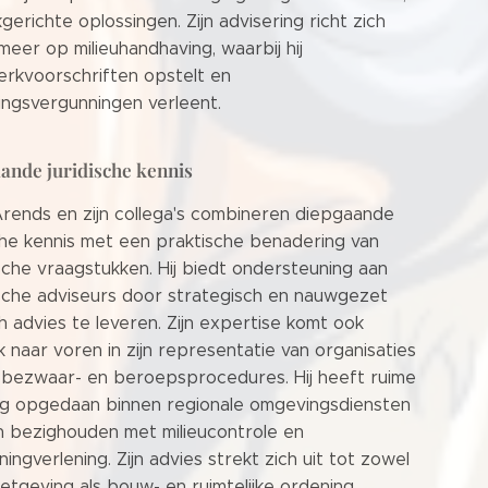
kgerichte oplossingen. Zijn advisering richt zich
meer op milieuhandhaving, waarbij hij
rkvoorschriften opstelt en
ngsvergunningen verleent.
ande juridische kennis
Arends en zijn collega's combineren diepgaande
sche kennis met een praktische benadering van
sche vraagstukken. Hij biedt ondersteuning aan
sche adviseurs door strategisch en nauwgezet
ch advies te leveren. Zijn expertise komt ook
jk naar voren in zijn representatie van organisaties
s bezwaar- en beroepsprocedures. Hij heeft ruime
ng opgedaan binnen regionale omgevingsdiensten
ch bezighouden met milieucontrole en
ingverlening. Zijn advies strekt zich uit tot zowel
wetgeving als bouw- en ruimtelijke ordening.