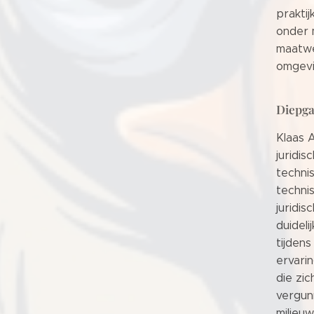
praktij
onder 
maatwe
omgevi
Diepga
Klaas 
juridi
techni
techni
juridis
duideli
tijden
ervari
die zi
vergunn
milieu