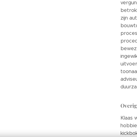
vergunn
betrok
zijn au
bouwtoe
proces
proced
beweze
ingewi
uitvoer
toonaan
adviseu
duurza
Overig
Klaas w
hobbie
kickbo